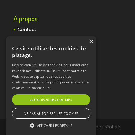
A propos
Contact
×
Mentions légales
Ce site utilise des cookies de
Protection de la vie privée
pistage.
Ce site Web utilise des cookies pour améliorer
Inscription à la newsletter
l'expérience utilisateur. En utilisant notre site
Web, vous acceptez tous les cookies
conformément à notre politique en matière de
S'INSCRIRE
cookies.
En savoir plus
AUTORISER LES COOKIES
NE PAS AUTORISER LES COOKIES
AFFICHER LES DÉTAILS
©Cosearching.brussels • Site internet réalisé
par
UX4U.io