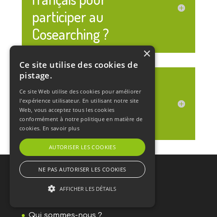
participer au
Cosearching ?
×
Ce site utilise des cookies de
pistage.
Suis-je obligé de
Ce site Web utilise des cookies pour améliorer
participer à toutes les
l'expérience utilisateur. En utilisant notre site
Web, vous acceptez tous les cookies
réunions du groupe ?
conformément à notre politique en matière de
cookies.
En savoir plus
AUTORISER LES COOKIES
NE PAS AUTORISER LES COOKIES
Le cosearching
AFFICHER LES DÉTAILS
Accueil
Qui sommes-nous ?