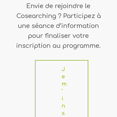
Envie de rejoindre le
Cosearching ? Participez à
une séance d’information
pour finaliser votre
inscription au programme.
J
e
m
’
i
n
s